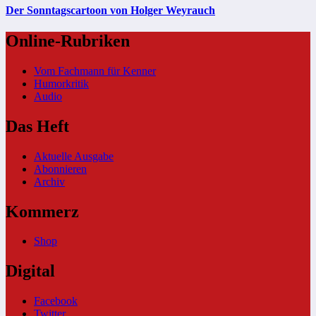
Der Sonntagscartoon von Holger Weyrauch
Online-Rubriken
Vom Fachmann für Kenner
Humorkritik
Audio
Das Heft
Aktuelle Ausgabe
Abonnieren
Archiv
Kommerz
Shop
Digital
Facebook
Twitter