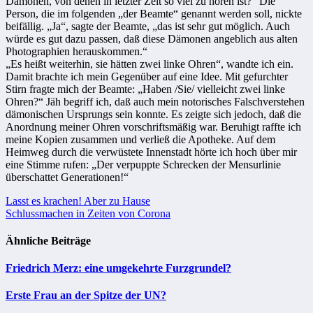
Dämonen, von denen in letzter Zeit so viel zu hören ist?“ Die
Person, die im folgenden „der Beamte“ genannt werden soll, nickte
beifällig. „Ja“, sagte der Beamte, „das ist sehr gut möglich. Auch
würde es gut dazu passen, daß diese Dämonen angeblich aus alten
Photographien herauskommen.“
„Es heißt weiterhin, sie hätten zwei linke Ohren“, wandte ich ein.
Damit brachte ich mein Gegenüber auf eine Idee. Mit gefurchter
Stirn fragte mich der Beamte: „Haben /Sie/ vielleicht zwei linke
Ohren?“ Jäh begriff ich, daß auch mein notorisches Falschverstehen
dämonischen Ursprungs sein konnte. Es zeigte sich jedoch, daß die
Anordnung meiner Ohren vorschriftsmäßig war. Beruhigt raffte ich
meine Kopien zusammen und verließ die Apotheke. Auf dem
Heimweg durch die verwüstete Innenstadt hörte ich hoch über mir
eine Stimme rufen: „Der verpuppte Schrecken der Mensurlinie
überschattet Generationen!“
Beitragsnavigation
Lasst es krachen! Aber zu Hause
Schlussmachen in Zeiten von Corona
Ähnliche Beiträge
Friedrich Merz: eine umgekehrte Furzgrundel?
Erste Frau an der Spitze der UN?