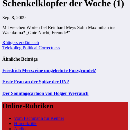
Schenkelklopfer der Woche (1)
Sep. 8, 2009
Mit welchen Worten fiel Reinhard Meys Sohn Maximilian ins
Wachkoma? „Gute Nacht, Freunde!“
Beitragsnavigation
Rüttgers erklärt sich
Telekolleg Political Correctness
Ähnliche Beiträge
Friedrich Merz: eine umgekehrte Furzgrundel?
Erste Frau an der Spitze der UN?
Der Sonntagscartoon von Holger Weyrauch
Online-Rubriken
Vom Fachmann für Kenner
Humorkritik
Audio