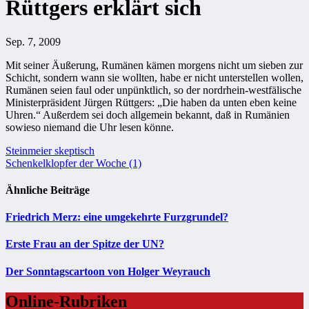
Rüttgers erklärt sich
Sep. 7, 2009
Mit seiner Äußerung, Rumänen kämen morgens nicht um sieben zur
Schicht, sondern wann sie wollten, habe er nicht unterstellen wollen,
Rumänen seien faul oder unpünktlich, so der nordrhein-westfälische
Ministerpräsident Jürgen Rüttgers: „Die haben da unten eben keine
Uhren.“ Außerdem sei doch allgemein bekannt, daß in Rumänien
sowieso niemand die Uhr lesen könne.
Beitragsnavigation
Steinmeier skeptisch
Schenkelklopfer der Woche (1)
Ähnliche Beiträge
Friedrich Merz: eine umgekehrte Furzgrundel?
Erste Frau an der Spitze der UN?
Der Sonntagscartoon von Holger Weyrauch
Online-Rubriken