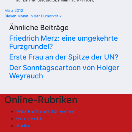
auf Berliner Stadtautobahnen (nicht-virtuell)
Beitragsnavigation
März 2012
Diesen Monat in der Humorkritik
Ähnliche Beiträge
Friedrich Merz: eine umgekehrte
Furzgrundel?
Erste Frau an der Spitze der UN?
Der Sonntagscartoon von Holger
Weyrauch
Online-Rubriken
Vom Fachmann für Kenner
Humorkritik
Audio