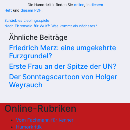
Die Humorkritik finden Sie
online
, in
diesem
Heft
und
diesem PDF
.
Beitragsnavigation
Schäubles Lieblingsspiele
Nach Ehrensold für Wulff: Was kommt als nächstes?
Ähnliche Beiträge
Friedrich Merz: eine umgekehrte
Furzgrundel?
Erste Frau an der Spitze der UN?
Der Sonntagscartoon von Holger
Weyrauch
Online-Rubriken
Vom Fachmann für Kenner
Humorkritik