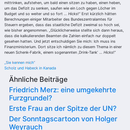
mittrinken, aufstehen, um bald einen sitzen zu haben, einen heben,
um das Defizit zu senken, saufen wie ein Loch gegen Löcher im
Budget und so weiter und so fort …
Hicks
!“ Erst kürzlich hätten
Berechnungen einiger Mitarbeiter des Bundeszentralamtes für
Steuern ergeben, dass das staatliche Defizit zweimal so hoch sei,
wie bisher angenommen. „Glücklicherweise stellte sich dann heraus,
dass die kalkulierenden Beamten die Zahlen einfach nur doppelt
gesehen hatten. Und jetzt entschuldigen Sie mich: Ich muss ins
Finanzministerium. Dort sitze ich nämlich zu diesem Thema in einer
neuen Schenk-Fabrik, einem sogenannten ‚Drink-Tank‘ …
Hicks
!“
Beitragsnavigation
„Sie kennen mich“
Scholz und Habeck in Kanada
Ähnliche Beiträge
Friedrich Merz: eine umgekehrte
Furzgrundel?
Erste Frau an der Spitze der UN?
Der Sonntagscartoon von Holger
Weyrauch