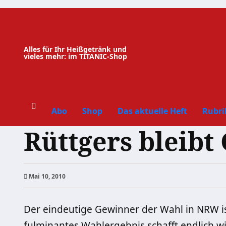
Zum
Inhalt
springen
Alles für Ihr Heißgetränk und
vieles mehr: im TITANIC-Shop
Abo
Shop
Das aktuelle Heft
Rubri
Rüttgers bleibt
Mai 10, 2010
Der eindeutige Gewinner der Wahl in NRW is
fulminantes Wahlergebnis schafft endlich w