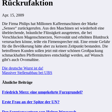
Rückrufaktion
Apr. 15, 2009
Die Firma Philips hat Millionen Kaffeemaschinen der Marke
„Senseo“ zurückgerufen. Aus den Maschinen sei wiederholt eine
übelriechende, bräunliche Flüssigkeit ausgetreten, die bei
Verschlucken Magenschmerzen, Nervosität und erhöhten Blutdruck
verursachen könne, teilte ein Firmensprecher mit. Eine ernste Gefahr
für die Bevölkerung hätte aber zu keinem Zeitpunkt bestanden. Die
betroffenen Kunden sollen jetzt mit einer schönen Großpackung
schmackhaften Pfefferminztees entschädigt werden, auf Wunsch
gibt’s auch Ovomaltine.
Beitragsnavigation
Die deutsche Wurst ist da!
Massiver Stellenabbau bei UBS
Ähnliche Beiträge
Friedrich Merz: eine umgekehrte Furzgrundel?
Erste Frau an der Spitze der UN?
Der Sonntagscartoon von Holger Weyrauch