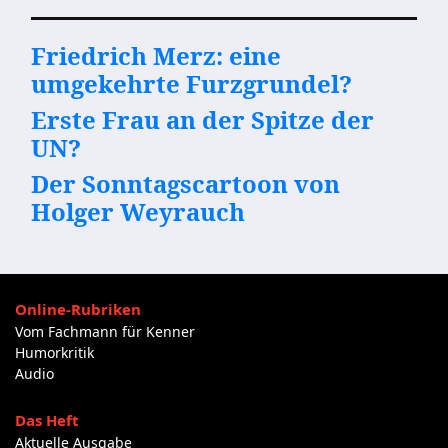
Friedrich Merz: eine
umgekehrte Furzgrundel?
Erste Frau an der Spitze der
UN?
Der Sonntagscartoon von
Holger Weyrauch
Online-Rubriken
Vom Fachmann für Kenner
Humorkritik
Audio
Das Heft
Aktuelle Ausgabe