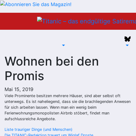
Zum
Inhalt
springen
Wohnen bei den
Promis
Mai 15, 2019
Viele Prominente besitzen mehrere Häuser, sind aber selbst oft
unterwegs. Es ist naheliegend, dass sie die brachliegenden Anwesen
für sich arbeiten lassen. Wenn man ein wenig beim
Ferienwohnungsmonopolisten Airbnb stöbert, findet man
aufschlussreiche Angebote.
Beitragsnavigation
Liste trauriger Dinge (und Menschen)
Die TITANIC-Redaktion trauert um Wiglaf Droste