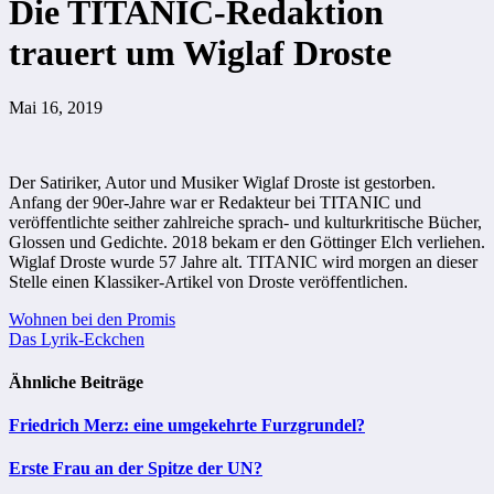
Die TITANIC-Redaktion
trauert um Wiglaf Droste
Mai 16, 2019
Der Satiriker, Autor und Musiker Wiglaf Droste ist gestorben.
Anfang der 90er-Jahre war er Redakteur bei TITANIC und
veröffentlichte seither zahlreiche sprach- und kulturkritische Bücher,
Glossen und Gedichte. 2018 bekam er den Göttinger Elch verliehen.
Wiglaf Droste wurde 57 Jahre alt. TITANIC wird morgen an dieser
Stelle einen Klassiker-Artikel von Droste veröffentlichen.
Beitragsnavigation
Wohnen bei den Promis
Das Lyrik-Eckchen
Ähnliche Beiträge
Friedrich Merz: eine umgekehrte Furzgrundel?
Erste Frau an der Spitze der UN?