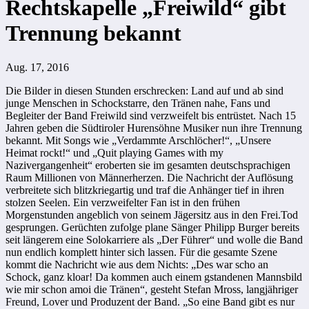
Rechtskapelle „Freiwild“ gibt
Trennung bekannt
Aug. 17, 2016
Die Bilder in diesen Stunden erschrecken: Land auf und ab sind
junge Menschen in Schockstarre, den Tränen nahe, Fans und
Begleiter der Band Freiwild sind verzweifelt bis entrüstet. Nach 15
Jahren geben die Südtiroler
Hurensöhne
Musiker nun ihre Trennung
bekannt. Mit Songs wie „Verdammte Arschlöcher!“, „Unsere
Heimat rockt!“ und „Quit playing Games with my
Nazivergangenheit“ eroberten sie im gesamten deutschsprachigen
Raum Millionen von Männerherzen. Die Nachricht der Auflösung
verbreitete sich blitzkriegartig und traf die Anhänger tief in ihren
stolzen Seelen. Ein verzweifelter Fan ist in den frühen
Morgenstunden angeblich von seinem Jägersitz aus in den Frei.Tod
gesprungen. Gerüchten zufolge plane Sänger Philipp Burger bereits
seit längerem eine Solokarriere als „Der Führer“ und wolle die Band
nun endlich komplett hinter sich lassen. Für die gesamte Szene
kommt die Nachricht wie aus dem Nichts: „Des war scho an
Schock, ganz kloar! Da kommen auch einem gstandenen Mannsbild
wie mir schon amoi die Tränen“, gesteht Stefan Mross, langjähriger
Freund, Lover und Produzent der Band. „So eine Band gibt es nur