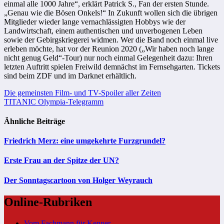
einmal alle 1000 Jahre“, erklärt Patrick S., Fan der ersten Stunde.
„Genau wie die Bösen Onkels!“ In Zukunft wollen sich die übrigen
Mitglieder wieder lange vernachlässigten Hobbys wie der
Landwirtschaft, einem authentischen und unverbogenen Leben
sowie der Gebirgskriegerei widmen. Wer die Band noch einmal live
erleben möchte, hat vor der Reunion 2020 („Wir haben noch lange
nicht genug Geld“-Tour) nur noch einmal Gelegenheit dazu: Ihren
letzten Auftritt spielen Freiwild demnächst im Fernsehgarten. Tickets
sind beim ZDF und im Darknet erhältlich.
Beitragsnavigation
Die gemeinsten Film- und TV-Spoiler aller Zeiten
TITANIC Olympia-Telegramm
Ähnliche Beiträge
Friedrich Merz: eine umgekehrte Furzgrundel?
Erste Frau an der Spitze der UN?
Der Sonntagscartoon von Holger Weyrauch
Online-Rubriken
Vom Fachmann für Kenner