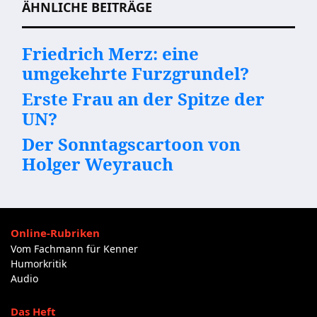
ÄHNLICHE BEITRÄGE
Friedrich Merz: eine
umgekehrte Furzgrundel?
Erste Frau an der Spitze der
UN?
Der Sonntagscartoon von
Holger Weyrauch
Online-Rubriken
Vom Fachmann für Kenner
Humorkritik
Audio
Das Heft