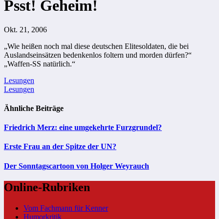
Psst! Geheim!
Okt. 21, 2006
„Wie heißen noch mal diese deutschen Elitesoldaten, die bei
Auslandseinsätzen bedenkenlos foltern und morden dürfen?“
„Waffen-SS natürlich.“
Beitragsnavigation
Lesungen
Lesungen
Ähnliche Beiträge
Friedrich Merz: eine umgekehrte Furzgrundel?
Erste Frau an der Spitze der UN?
Der Sonntagscartoon von Holger Weyrauch
Online-Rubriken
Vom Fachmann für Kenner
Humorkritik