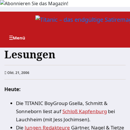
Zum
Inhalt
springen
Lesungen
Okt. 21, 2006
Heute:
Die TITANIC BoyGroup Gsella, Schmitt &
Sonneborn liest auf
Schloß Kapfenburg
bei
Lauchheim (mit Jess Jochimsen).
Die
Jungen Redakteure
Gärtner, Nagel & Tietze