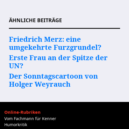
Beitragsnavigation
ÄHNLICHE BEITRÄGE
Friedrich Merz: eine
umgekehrte Furzgrundel?
Erste Frau an der Spitze der
UN?
Der Sonntagscartoon von
Holger Weyrauch
Online-Rubriken
Vom Fachmann für Kenner
Humorkritik