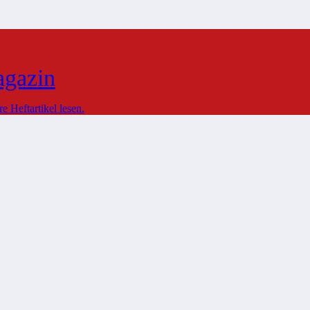
agazin
 Heftartikel lesen.