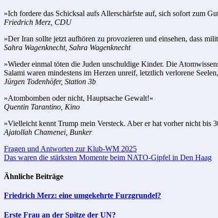
»Ich fordere das Schicksal aufs Allerschärfste auf, sich sofort zum G
Friedrich Merz, CDU
»Der Iran sollte jetzt aufhören zu provozieren und einsehen, dass mi
Sahra Wagenknecht, Sahra Wagenknecht
»Wieder einmal töten die Juden unschuldige Kinder. Die Atomwissensch
Salami waren mindestens im Herzen unreif, letztlich verlorene Seelen,
Jürgen Todenhöfer, Station 3b
»Atombomben oder nicht, Hauptsache Gewalt!«
Quentin Tarantino, Kino
»Vielleicht kennt Trump mein Versteck. Aber er hat vorher nicht bis 30 
Ajatollah Chamenei, Bunker
Beitragsnavigation
Fragen und Antworten zur Klub-WM 2025
Das waren die stärksten Momente beim NATO-Gipfel in Den Haag
Ähnliche Beiträge
Friedrich Merz: eine umgekehrte Furzgrundel?
Erste Frau an der Spitze der UN?