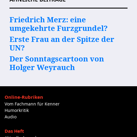
Friedrich Merz: eine
umgekehrte Furzgrundel?
Erste Frau an der Spitze der
UN?
Der Sonntagscartoon von
Holger Weyrauch
Online-Rubriken
Vom Fachmann für Kenner
Humorkritik
Audio
Das Heft