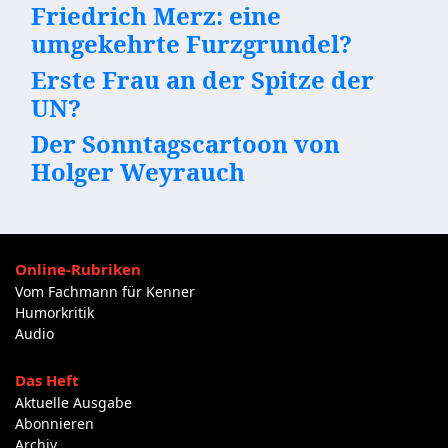
Friedrich Merz: eine
umgekehrte Furzgrundel?
Erste Frau an der Spitze der
UN?
Der Sonntagscartoon von
Holger Weyrauch
Online-Rubriken
Vom Fachmann für Kenner
Humorkritik
Audio
Das Heft
Aktuelle Ausgabe
Abonnieren
Archiv