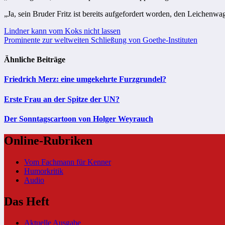
„
Ja, sein Bruder Fritz ist bereits aufgefordert worden, den Leichenw
Beitragsnavigation
Lindner kann vom Koks nicht lassen
Prominente zur weltweiten Schließung von Goethe-Instituten
Ähnliche Beiträge
Friedrich Merz: eine umgekehrte Furzgrundel?
Erste Frau an der Spitze der UN?
Der Sonntagscartoon von Holger Weyrauch
Online-Rubriken
Vom Fachmann für Kenner
Humorkritik
Audio
Das Heft
Aktuelle Ausgabe