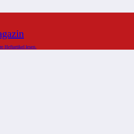
agazin
 Heftartikel lesen.