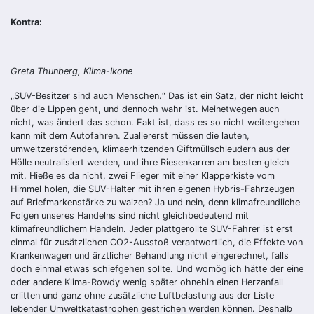
Kontra:
Greta Thunberg, Klima-Ikone
„SUV-Besitzer sind auch Menschen.“ Das ist ein Satz, der nicht leicht
über die Lippen geht, und dennoch wahr ist. Meinetwegen auch
nicht, was ändert das schon. Fakt ist, dass es so nicht weitergehen
kann mit dem Autofahren. Zuallererst müssen die lauten,
umweltzerstörenden, klimaerhitzenden Giftmüllschleudern aus der
Hölle neutralisiert werden, und ihre Riesenkarren am besten gleich
mit. Hieße es da nicht, zwei Flieger mit einer Klapperkiste vom
Himmel holen, die SUV-Halter mit ihren eigenen Hybris-Fahrzeugen
auf Briefmarkenstärke zu walzen? Ja und nein, denn klimafreundliche
Folgen unseres Handelns sind nicht gleichbedeutend mit
klimafreundlichem Handeln. Jeder plattgerollte SUV-Fahrer ist erst
einmal für zusätzlichen CO2-Ausstoß verantwortlich, die Effekte von
Krankenwagen und ärztlicher Behandlung nicht eingerechnet, falls
doch einmal etwas schiefgehen sollte. Und womöglich hätte der eine
oder andere Klima-Rowdy wenig später ohnehin einen Herzanfall
erlitten und ganz ohne zusätzliche Luftbelastung aus der Liste
lebender Umweltkatastrophen gestrichen werden können. Deshalb