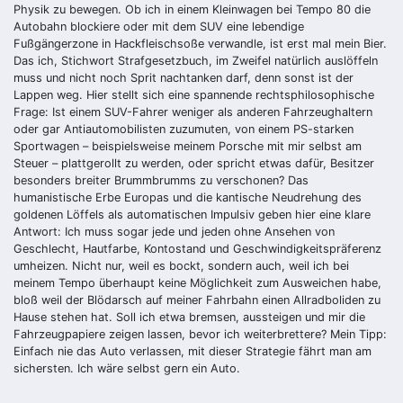
Physik zu bewegen. Ob ich in einem Kleinwagen bei Tempo 80 die
Autobahn blockiere oder mit dem SUV eine lebendige
Fußgängerzone in Hackfleischsoße verwandle, ist erst mal mein Bier.
Das ich, Stichwort Strafgesetzbuch, im Zweifel natürlich auslöffeln
muss und nicht noch Sprit nachtanken darf, denn sonst ist der
Lappen weg. Hier stellt sich eine spannende rechtsphilosophische
Frage: Ist einem SUV-Fahrer weniger als anderen Fahrzeughaltern
oder gar Antiautomobilisten zuzumuten, von einem PS-starken
Sportwagen – beispielsweise meinem Porsche mit mir selbst am
Steuer – plattgerollt zu werden, oder spricht etwas dafür, Besitzer
besonders breiter Brummbrumms zu verschonen? Das
humanistische Erbe Europas und die kantische Neudrehung des
goldenen Löffels als automatischen Impulsiv geben hier eine klare
Antwort: Ich muss sogar jede und jeden ohne Ansehen von
Geschlecht, Hautfarbe, Kontostand und Geschwindigkeitspräferenz
umheizen. Nicht nur, weil es bockt, sondern auch, weil ich bei
meinem Tempo überhaupt keine Möglichkeit zum Ausweichen habe,
bloß weil der Blödarsch auf meiner Fahrbahn einen Allradboliden zu
Hause stehen hat. Soll ich etwa bremsen, aussteigen und mir die
Fahrzeugpapiere zeigen lassen, bevor ich weiterbrettere? Mein Tipp:
Einfach nie das Auto verlassen, mit dieser Strategie fährt man am
sichersten. Ich wäre selbst gern ein Auto.