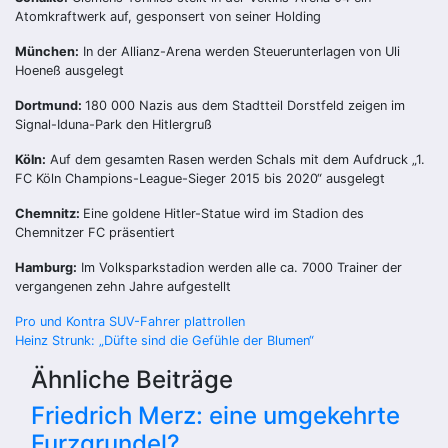
Atomkraftwerk auf, gesponsert von seiner Holding
München:
In der Allianz-Arena werden Steuerunterlagen von Uli
Hoeneß ausgelegt
Dortmund:
180 000 Nazis aus dem Stadtteil Dorstfeld zeigen im
Signal-Iduna-Park den Hitlergruß
Köln:
Auf dem gesamten Rasen werden Schals mit dem Aufdruck „1.
FC Köln Champions-League-Sieger 2015 bis 2020“ ausgelegt
Chemnitz:
Eine goldene Hitler-Statue wird im Stadion des
Chemnitzer FC präsentiert
Hamburg:
Im Volksparkstadion werden alle ca. 7000 Trainer der
vergangenen zehn Jahre aufgestellt
Beitragsnavigation
Pro und Kontra SUV-Fahrer plattrollen
Heinz Strunk: „Düfte sind die Gefühle der Blumen“
Ähnliche Beiträge
Friedrich Merz: eine umgekehrte
Furzgrundel?