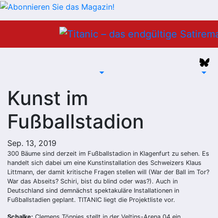
Zum
Inhalt
springen
Kunst im
Fußballstadion
Sep. 13, 2019
300 Bäume sind derzeit im Fußballstadion in Klagenfurt zu sehen. Es
handelt sich dabei um eine Kunstinstallation des Schweizers Klaus
Littmann, der damit kritische Fragen stellen will (War der Ball im Tor?
War das Abseits? Schiri, bist du blind oder was?). Auch in
Deutschland sind demnächst spektakuläre Installationen in
Fußballstadien geplant. TITANIC liegt die Projektliste vor.
Schalke:
Clemens Tönnies stellt in der Veltins-Arena 04 ein