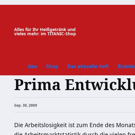
Zum
Inhalt
springen
Alles für Ihr Heißgetränk und
vieles mehr: im TITANIC-Shop
Abo
Shop
Das aktuelle Heft
Rubrik
Prima Entwickl
Sep. 30, 2009
Die Arbeitslosigkeit ist zum Ende des Mona
die Arbeitsmarktstatistik durch die vielen f