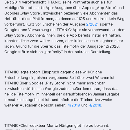
Seit 2014 veröffentlicht TITANIC seine Printhefte auch als für
Mobilgeräte optimierte App-Ausgaben über Apples „App Store“ und
Googles „Play Store“. Inzwischen beziehen viele Abonnenten das
Heft über diese Plattformen, an denen auf iOS und Android kein Weg
vorbeiführt. Kurz vor Erscheinen der Ausgabe
2/2021
sperrte
Google ohne Vorwarnung die TITANIC-App: sie verschwand aus dem
„Play Store“, Abonnent/innen, die die App bereits installiert hatten,
konnten diese zwar weiter nutzen, aber keine neuen Ausgaben mehr
laden. Grund für die Sperre: das Titelmotiv der Ausgabe 12/2020.
Google störte sich an „profanity“ in der sakralen Darstellung.
TITANIC legte sofort Einspruch gegen diese willkürliche
Entscheidung ein, bisher vergebens: Seit über zwei Wochen ist
TITANIC über Googles „Play Store“ nicht mehr erreichbar.
Inzwischen störte sich Google zudem außerdem daran, dass das
heilige Titelmotiv im Innenteil der darauffolgenden Januarausgabe
erneut klein abgebildet ist, und möchte die Titelmotive zweier
weiterer Ausgaben gelöscht sehen:
4/2019
und
4/2018
.
TITANIC-Chefredakteur Moritz Hürtgen gibt hierzu bekannt: