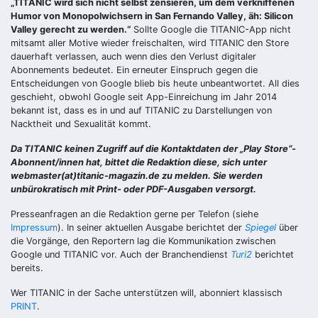
„TITANIC wird sich nicht selbst zensieren, um dem verkniffenen
Humor von Monopolwichsern in San Fernando Valley, äh: Silicon
Valley gerecht zu werden.“
Sollte Google die TITANIC-App nicht
mitsamt aller Motive wieder freischalten, wird TITANIC den Store
dauerhaft verlassen, auch wenn dies den Verlust digitaler
Abonnements bedeutet. Ein erneuter Einspruch gegen die
Entscheidungen von Google blieb bis heute unbeantwortet. All dies
geschieht, obwohl Google seit App-Einreichung im Jahr 2014
bekannt ist, dass es in und auf TITANIC zu Darstellungen von
Nacktheit und Sexualität kommt.
Da TITANIC keinen Zugriff auf die Kontaktdaten der „Play Store“-
Abonnent/innen hat, bittet die Redaktion diese, sich unter
webmaster(at)titanic-magazin.de zu melden. Sie werden
unbürokratisch mit Print- oder PDF-Ausgaben versorgt.
Presseanfragen an die Redaktion gerne per Telefon (siehe
Impressum
). In seiner aktuellen Ausgabe berichtet der
Spiegel
über
die Vorgänge, den Reportern lag die Kommunikation zwischen
Google und TITANIC vor. Auch der Branchendienst
Turi2
berichtet
bereits.
Wer TITANIC in der Sache unterstützen will, abonniert klassisch
PRINT
.