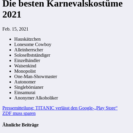
Die besten Karnevalskostüme
2021
Feb. 15, 2021
Hauskätzchen
Lonesome Cowboy
Alleinherrscher
Soloselbstständiger
Einzelhändler
Waisenkind
Monopolist
One-Man-Showmaster
Autonomer
Singlebörsianer
Einsamurai
Anonymer Alkoholiker
Beitragsnavigation
Pressemitteilung: TITANIC verlässt den Google-„Play Store“
ZDF muss sparen
Ähnliche Beiträge