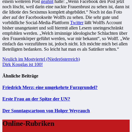
einem weiteren Post
geahnt
hatte: „Wenn Facebook den Post jetzt
noch löscht, weil darin eine nackte Frauenbrust zu sehen ist, dann ist
die Idiotie des Sexismus komplett abgebildet.“ Noch ist das Foto
aber auf der Facebookseite Wolffs zu sehen. Die sehr gute und
vorbildliche Social-Media-Plattform
Twitter
läßt Wolffs Account
bisher unangetastet und soll hiermit allen Lesern uneingeschränkt
empfohlen werden. „Welch irrsinnige ideologische Schlachten über
den Frauenkörper geführt werden, war mir bekannt“, so Wolff. „Wie
einfach das vorzuführen ist, jedoch nicht. Ich möchte mich bei allen
Beteiligten bedanken. So leicht hat man es als Satiriker selten.“
Beitragsnavigation
Neulich im Mostviertel (Niederösterreich)
Dirk Kouglas ist 100!
Ähnliche Beiträge
Friedrich Merz: eine umgekehrte Furzgrundel?
Erste Frau an der Spitze der UN?
Der Sonntagscartoon von Holger Weyrauch
Online-Rubriken