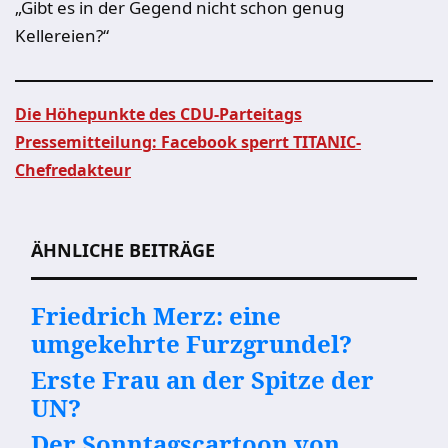
„Gibt es in der Gegend nicht schon genug
Kellereien?“
Die Höhepunkte des CDU-Parteitags
Pressemitteilung: Facebook sperrt TITANIC-
Beitragsnavigation
Chefredakteur
ÄHNLICHE BEITRÄGE
Friedrich Merz: eine
umgekehrte Furzgrundel?
Erste Frau an der Spitze der
UN?
Der Sonntagscartoon von