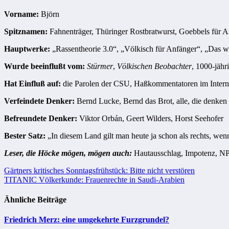
Vorname:
Björn
Spitznamen:
Fahnenträger, Thüringer Rostbratwurst, Goebbels für Ar
Hauptwerke:
„Rassentheorie 3.0“, „Völkisch für Anfänger“, „Das w
Wurde beeinflußt vom:
Stürmer
,
Völkischen Beobachter
, 1000-jähr
Hat Einfluß auf:
die Parolen der CSU, Haßkommentatoren im Internet, 
Verfeindete Denker:
Bernd Lucke, Bernd das Brot, alle, die denke
Befreundete Denker:
Viktor Orbán, Geert Wilders, Horst Seehofer
Bester Satz:
„In diesem Land gilt man heute ja schon als rechts, wen
Leser, die Höcke mögen, mögen auch:
Hautausschlag, Impotenz, NP
Beitragsnavigation
Gärtners kritisches Sonntagsfrühstück: Bitte nicht verstören
TITANIC Völkerkunde: Frauenrechte in Saudi-Arabien
Ähnliche Beiträge
Friedrich Merz: eine umgekehrte Furzgrundel?