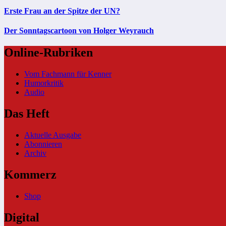
Erste Frau an der Spitze der UN?
Der Sonntagscartoon von Holger Weyrauch
Online-Rubriken
Vom Fachmann für Kenner
Humorkritik
Audio
Das Heft
Aktuelle Ausgabe
Abonnieren
Archiv
Kommerz
Shop
Digital