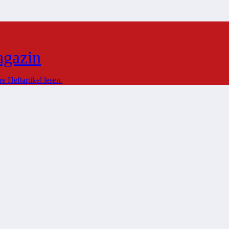
agazin
 Heftartikel lesen.