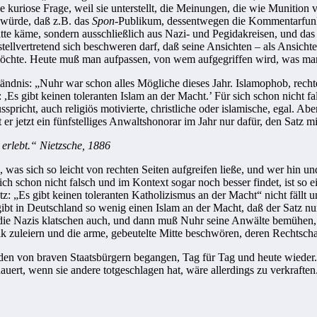
e kuriose Frage, weil sie unterstellt, die Meinungen, die wie Munition
 würde, daß z.B. das
Spon
-Publikum, dessentwegen die Kommentarfunk
itte käme, sondern ausschließlich aus Nazi- und Pegidakreisen, und das s
 stellvertretend sich beschweren darf, daß seine Ansichten – als Ansich
 möchte. Heute muß man aufpassen, von wem aufgegriffen wird, was man
ändnis: „Nuhr war schon alles Mögliche dieses Jahr. Islamophob, rechte
,Es gibt keinen toleranten Islam an der Macht.’ Für sich schon nicht fal
ausspricht, auch religiös motivierte, christliche oder islamische, egal
 er jetzt ein fünfstelliges Anwaltshonorar im Jahr nur dafür, den Satz 
 erlebt.“ Nietzsche, 1886
was sich so leicht von rechten Seiten aufgreifen ließe, und wer hin un
ich schon nicht falsch und im Kontext sogar noch besser findet, ist so e
Satz: „Es gibt keinen toleranten Katholizismus an der Macht“ nicht fällt 
gibt in Deutschland so wenig einen Islam an der Macht, daß der Satz nur
 die Nazis klatschen auch, und dann muß Nuhr seine Anwälte bemühen,
tik zuleiern und die arme, gebeutelte Mitte beschwören, deren Rechtsch
rden von braven Staatsbürgern begangen, Tag für Tag und heute wieder. F
auert, wenn sie andere totgeschlagen hat, wäre allerdings zu verkraften