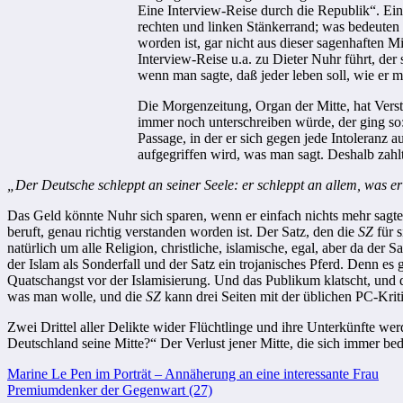
Eine Interview-Reise durch die Republik“. Ein
rechten und linken Stänkerrand; was bedeuten
worden ist, gar nicht aus dieser sagenhaften M
Interview-Reise u.a. zu Dieter Nuhr führt, der
wenn man sagte, daß jeder leben soll, wie er
Die Morgenzeitung, Organ der Mitte, hat Verst
immer noch unterschreiben würde, der ging so: 
Passage, in der er sich gegen jede Intoleranz 
aufgegriffen wird, was man sagt. Deshalb zahlt
„Der Deutsche schleppt an seiner Seele: er schleppt an allem, was er
Das Geld könnte Nuhr sich sparen, wenn er einfach nichts mehr sagte, 
beruft, genau richtig verstanden worden ist. Der Satz, den die
SZ
für s
natürlich um alle Religion, christliche, islamische, egal, aber da der 
der Islam als Sonderfall und der Satz ein trojanisches Pferd. Denn es 
Quatschangst vor der Islamisierung. Und das Publikum klatscht, und
was man wolle, und die
SZ
kann drei Seiten mit der üblichen PC-Kri
Zwei Drittel aller Delikte wider Flüchtlinge und ihre Unterkünfte we
Deutschland seine Mitte?“ Der Verlust jener Mitte, die sich immer bed
Beitragsnavigation
Marine Le Pen im Porträt – Annäherung an eine interessante Frau
Premiumdenker der Gegenwart (27)