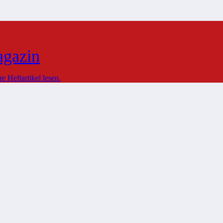
agazin
 Heftartikel lesen.