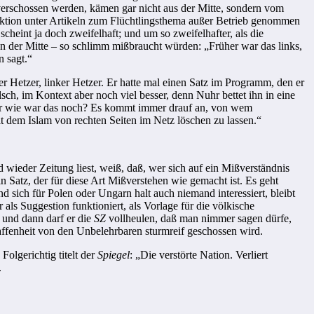
 verschossen werden, kämen gar nicht aus der Mitte, sondern vom
tion unter Artikeln zum Flüchtlingsthema außer Betrieb genommen
cheint ja doch zweifelhaft; und um so zweifelhafter, als die
ten der Mitte – so schlimm mißbraucht würden: „Früher war das links,
 sagt.“
r Hetzer, linker Hetzer. Er hatte mal einen Satz im Programm, den er
sch, im Kontext aber noch viel besser, denn Nuhr bettet ihn in eine
. Aber wie war das noch? Es kommt immer drauf an, von wem
mit dem Islam von rechten Seiten im Netz löschen zu lassen.“
d wieder Zeitung liest, weiß, daß, wer sich auf ein Mißverständnis
in Satz, der für diese Art Mißverstehen wie gemacht ist. Es geht
und sich für Polen oder Ungarn halt auch niemand interessiert, bleibt
 als Suggestion funktioniert, als Vorlage für die völkische
 und dann darf er die
SZ
vollheulen, daß man nimmer sagen dürfe,
affenheit von den Unbelehrbaren sturmreif geschossen wird.
olgerichtig titelt der
Spiegel
: „Die verstörte Nation. Verliert
.