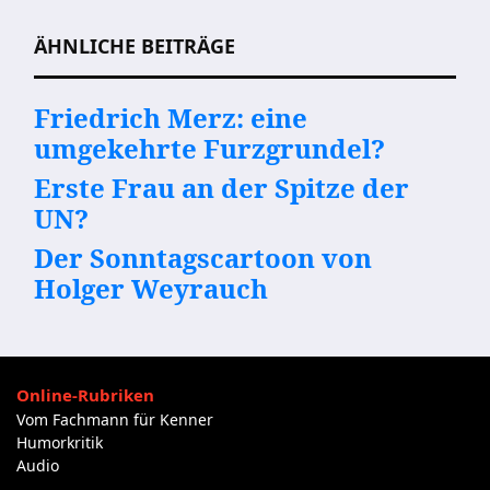
ÄHNLICHE BEITRÄGE
Friedrich Merz: eine
umgekehrte Furzgrundel?
Erste Frau an der Spitze der
UN?
Der Sonntagscartoon von
Holger Weyrauch
Online-Rubriken
Vom Fachmann für Kenner
Humorkritik
Audio