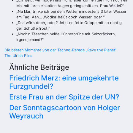
„Ich weiß, wir mögen uns nicht, aber können Sie mich noch ein
Mal mit ihren eiskalten Augen geringschätzen, Frau Weidel?“
„Na klar, trinke ich bei dem Wetter mindestens 3 Liter Wasser
am Tag. Ääh… ‚Wodka‘ heißt doch Wasser, oder?“
„Das wär’s doch, oder? Jetzt ne fette Grippe mit so richtig
geil Schüttelfrost!“
„Noch’n Tässchen heiße Hühnerbrühe mit Salzcräckern,
irgendjemand?“
Beitragsnavigation
Die besten Momente von der Techno-Parade „Rave the Planet“
The Ulrich Files
Ähnliche Beiträge
Friedrich Merz: eine umgekehrte
Furzgrundel?
Erste Frau an der Spitze der UN?
Der Sonntagscartoon von Holger
Weyrauch