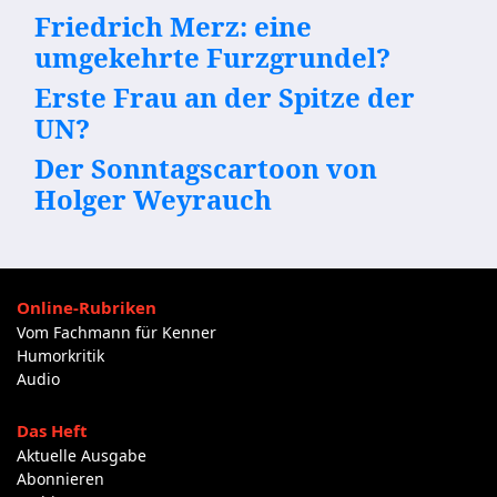
Friedrich Merz: eine
umgekehrte Furzgrundel?
Erste Frau an der Spitze der
UN?
Der Sonntagscartoon von
Holger Weyrauch
Online-Rubriken
Vom Fachmann für Kenner
Humorkritik
Audio
Das Heft
Aktuelle Ausgabe
Abonnieren