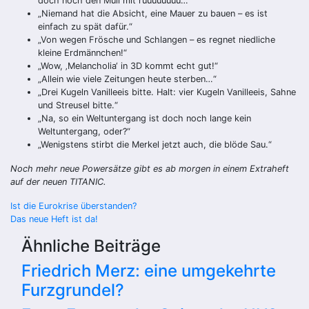
doch noch den Müll mit ruuuuuuuu…“
„Niemand hat die Absicht, eine Mauer zu bauen – es ist
einfach zu spät dafür.“
„Von wegen Frösche und Schlangen – es regnet niedliche
kleine Erdmännchen!“
„Wow, ‚Melancholia‘ in 3D kommt echt gut!“
„Allein wie viele Zeitungen heute sterben…“
„Drei Kugeln Vanilleeis bitte. Halt: vier Kugeln Vanilleeis, Sahne
und Streusel bitte.“
„Na, so ein Weltuntergang ist doch noch lange kein
Weltuntergang, oder?“
„Wenigstens stirbt die Merkel jetzt auch, die blöde Sau.“
Noch mehr neue Powersätze gibt es ab morgen in einem Extraheft
auf der neuen TITANIC.
Beitragsnavigation
Ist die Eurokrise überstanden?
Das neue Heft ist da!
Ähnliche Beiträge
Friedrich Merz: eine umgekehrte
Furzgrundel?