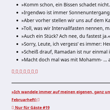
»Komm schon, ein Bissen schadet nicht
»Irgendwo ist immer Sonnenuntergang
»Aber vorher stellen wir uns auf dem Ka
»Toll, was wir Intervallfasten nennen, 
»Auch ein Stück? Ach nee, du fastest ja.
»Sorry, Leute, ich vergess’ es immer: Her
»Scheiß drauf, Ramadan ist nur einmal i
»Macht doch mal was mit Mohamm- … a
»Ich wandele immer auf meinen eigenen, ganz un
Februarheft)
Nur für Gäste #19