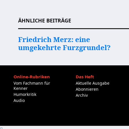
Beitragsnavigation
ÄHNLICHE BEITRÄGE
Friedrich Merz: eine
umgekehrte Furzgrundel?
Online-Rubriken
Das Heft
Vom Fachmann für
Aktuelle Ausgabe
Kenner
Abonnieren
Humorkritik
Archiv
Audio