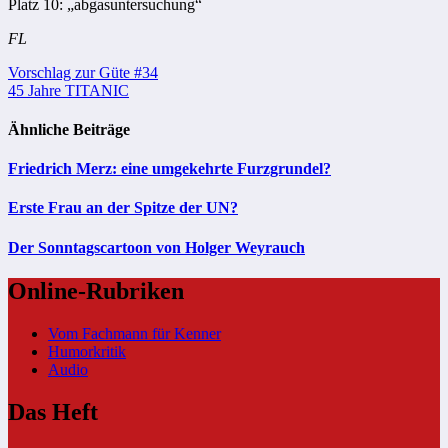
Platz 10: „abgasuntersuchung“
FL
Beitragsnavigation
Vorschlag zur Güte #34
45 Jahre TITANIC
Ähnliche Beiträge
Friedrich Merz: eine umgekehrte Furzgrundel?
Erste Frau an der Spitze der UN?
Der Sonntagscartoon von Holger Weyrauch
Online-Rubriken
Vom Fachmann für Kenner
Humorkritik
Audio
Das Heft