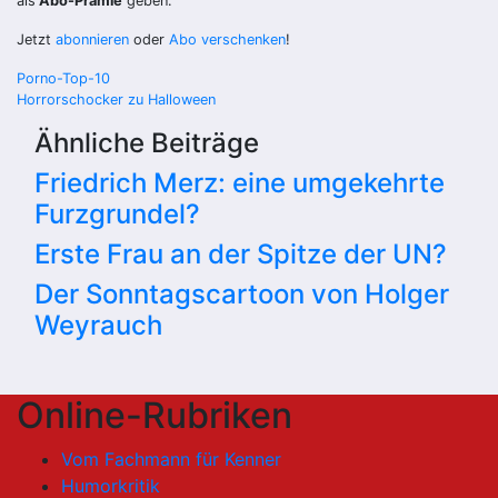
als
Abo-Prämie
geben.
Jetzt
abonnieren
oder
Abo verschenken
!
Beitragsnavigation
Porno-Top-10
Horrorschocker zu Halloween
Ähnliche Beiträge
Friedrich Merz: eine umgekehrte
Furzgrundel?
Erste Frau an der Spitze der UN?
Der Sonntagscartoon von Holger
Weyrauch
Online-Rubriken
Vom Fachmann für Kenner
Humorkritik