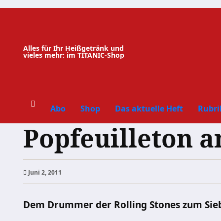
Zum
Inhalt
springen
Alles für Ihr Heißgetränk und
vieles mehr: im TITANIC-Shop
Abo
Shop
Das aktuelle Heft
Rubri
Popfeuilleton 
Juni 2, 2011
Dem Drummer der Rolling Stones zum Sie