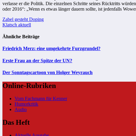
verlasse er die Politik. Die einzelnen Schritte seines Rücktritts wü
oder 2016“: „Wenn es etwas länger dauern sollte, ist jedenfalls Wower
Beitragsnavigation
Zabel gesteht Doping
Klatsch aktuell
Ähnliche Beiträge
Friedrich Merz: eine umgekehrte Furzgrundel?
Erste Frau an der Spitze der UN?
Der Sonntagscartoon von Holger Weyrauch
Online-Rubriken
Vom Fachmann für Kenner
Humorkritik
Audio
Das Heft
Aktuelle Ausgabe