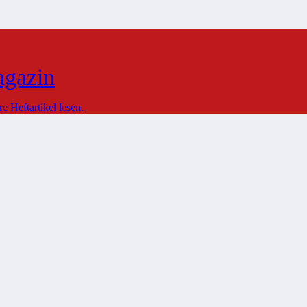
agazin
 Heftartikel lesen.