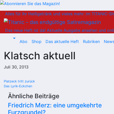
Zum
Alles für Ihr Heißgetränk und vieles mehr: im TITANIC-S
Inhalt
springen
Das neue Heft ist da!
Aktuelle Ausgabe ansehen und onli
Abo
Shop
Das aktuelle Heft
Rubriken
News
Klatsch aktuell
Juli 30, 2013
Beitragsnavigation
Platzeck tritt zurück
Das Lyrik-Eckchen
Ähnliche Beiträge
Friedrich Merz: eine umgekehrte
Furzgrundel?