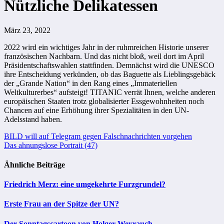
Nützliche Delikatessen
März 23, 2022
2022 wird ein wichtiges Jahr in der ruhmreichen Historie unserer
französischen Nachbarn. Und das nicht bloß, weil dort im April
Präsidentschaftswahlen stattfinden. Demnächst wird die UNESCO
ihre Entscheidung verkünden, ob das Baguette als Lieblingsgebäck
der „Grande Nation“ in den Rang eines „Immateriellen
Weltkulturerbes“ aufsteigt! TITANIC verrät Ihnen, welche anderen
europäischen Staaten trotz globalisierter Essgewohnheiten noch
Chancen auf eine Erhöhung ihrer Spezialitäten in den UN-
Adelsstand haben.
Beitragsnavigation
BILD will auf Telegram gegen Falschnachrichten vorgehen
Das ahnungslose Portrait (47)
Ähnliche Beiträge
Friedrich Merz: eine umgekehrte Furzgrundel?
Erste Frau an der Spitze der UN?
Der Sonntagscartoon von Holger Weyrauch