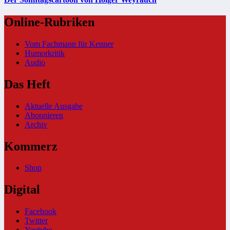
Online-Rubriken
Vom Fachmann für Kenner
Humorkritik
Audio
Das Heft
Aktuelle Ausgabe
Abonnieren
Archiv
Kommerz
Shop
Digital
Facebook
Twitter
Youtube