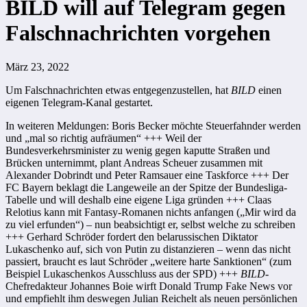
BILD will auf Telegram gegen
Falschnachrichten vorgehen
März 23, 2022
Um Falschnachrichten etwas entgegenzustellen, hat
BILD
einen
eigenen Telegram-Kanal gestartet.
In weiteren Meldungen: Boris Becker möchte Steuerfahnder werden
und „mal so richtig aufräumen“ +++ Weil der
Bundesverkehrsminister zu wenig gegen kaputte Straßen und
Brücken unternimmt, plant Andreas Scheuer zusammen mit
Alexander Dobrindt und Peter Ramsauer eine Taskforce +++ Der
FC Bayern beklagt die Langeweile an der Spitze der Bundesliga-
Tabelle und will deshalb eine eigene Liga gründen +++ Claas
Relotius kann mit Fantasy-Romanen nichts anfangen („Mir wird da
zu viel erfunden“) – nun beabsichtigt er, selbst welche zu schreiben
+++ Gerhard Schröder fordert den belarussischen Diktator
Lukaschenko auf, sich von Putin zu distanzieren – wenn das nicht
passiert, braucht es laut Schröder „weitere harte Sanktionen“ (zum
Beispiel Lukaschenkos Ausschluss aus der SPD) +++
BILD
-
Chefredakteur Johannes Boie wirft Donald Trump Fake News vor
und empfiehlt ihm deswegen Julian Reichelt als neuen persönlichen