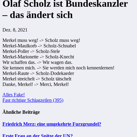
Olaf Scholz ist Bundeskanzler
– das ändert sich
Dez. 8, 2021
Merkel muss weg! -> Scholz muss weg!
Merkel-Maulkorb -> Scholz-Schnabel
Merkel-Poller -> Scholz-Stele
Merkel-Marionette -> Scholz-Knecht
Wir schaffen das. -> Wir wagen das.
Sie kennen mich. -> Sie werden mich noch kennenlernen!
Merkel-Raute -> Scholz-Dodekaeder
Merkel streichelt -> Scholz tätschelt
Danke, Merkel! -> Merci, Merkel!
Beitragsnavigation
Alles Fake!
Fast richtige Schlagzeilen (395)
Ähnliche Beiträge
Friedrich Merz: eine umgekehrte Furzgrundel?
Erste Frau an der Spitze der UN?