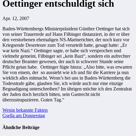
Oettinger entschuldigt sich
Apr. 12, 2007
Baden-Württembergs Ministerpräsident Günther Oettinger hat sich
von seiner Trauerrede auf Hans Filbinger distanziert, in der er über
den verstorbenen ehemaligen NS-Marinerichter, der noch kurz vor
Kriegsende Deserteure zum Tod verurteilt hatte, gesagt hatte: „Er
war kein Nazi.“ Oettinger sagte, er habe sich versprochen und
vielmehr gemeint, Filbinger sei „kein Bazi“, sondern ein aufrechter
deutscher Beamter gewesen, der auch in schwerer Stunde seine
Pflicht getan habe. Oettinger fügte hinzu: „Also bitte, was erwarten
Sie von einem, der so aussieht wie ich und für die Karriere ja nun
wirklich alles mitmacht. Wenn’s bei uns in Baden-Württemberg die
Todesstrafe gäbe, glauben Sie, ich würde auch nur eine einzige
Begnadigung unterschreiben? Im übrigen möchte ich den Zentralrat
der Juden doch herzlich bitten, sein Gastrecht nicht
überzustrapazieren. Guten Tag.“
Beitragsnavigation
Wenig bekannte Fakten
Gsella am Donnerstag
Ähnliche Beiträge