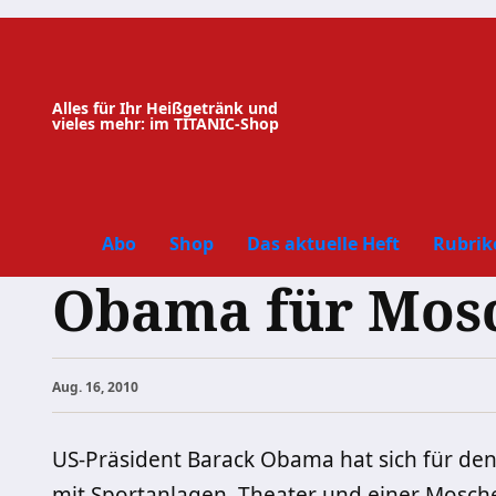
Zum
Inhalt
springen
Alles für Ihr Heißgetränk und
vieles mehr: im TITANIC-Shop
Abo
Shop
Das aktuelle Heft
Rubrik
Obama für Mos
Aug. 16, 2010
US-Präsident Barack Obama hat sich für de
mit Sportanlagen, Theater und einer Mosc