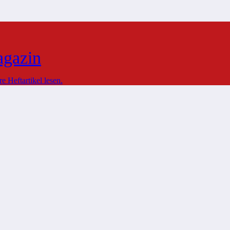
agazin
 Heftartikel lesen.