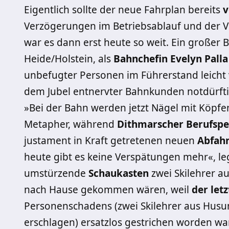
Eigentlich sollte der neue Fahrplan bereits
v
Verzögerungen im Betriebsablauf und der 
war es dann erst heute so weit. Ein große
Heide/Holstein, als
Bahnchefin Evelyn Palla
unbefugter Personen im Führerstand leicht
dem Jubel entnervter Bahnkunden notdürfti
»Bei der Bahn werden jetzt Nägel mit Köpfen
Metapher, während
Dithmarscher Berufspe
justament in Kraft getretenen neuen
Abfahr
heute gibt es keine Verspätungen mehr«, le
umstürzende
Schaukasten
zwei Skilehrer a
nach Hause gekommen wären, weil
der let
Personenschadens (zwei Skilehrer aus Hus
erschlagen) ersatzlos gestrichen worden war