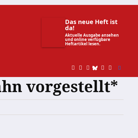
Das neue Heft ist
da!
Aktuelle Ausgabe ansehen
und online verfügbare
Heftartikel lesen.
hn vorgestellt*