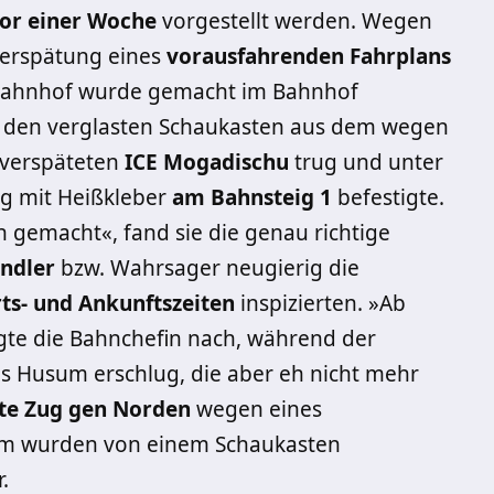
or einer Woche
vorgestellt werden. Wegen
Verspätung eines
vorausfahrenden Fahrplans
r Bahnhof wurde gemacht im Bahnhof
den verglasten Schaukasten aus dem wegen
 verspäteten
ICE Mogadischu
trug und unter
g mit Heißkleber
am Bahnsteig 1
befestigte.
 gemacht«, fand sie die genau richtige
ndler
bzw. Wahrsager neugierig die
ts- und Ankunftszeiten
inspizierten. »Ab
gte die Bahnchefin nach, während der
us Husum erschlug, die aber eh nicht mehr
zte Zug gen Norden
wegen eines
um wurden von einem Schaukasten
.