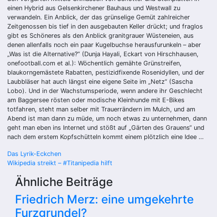
einen Hybrid aus Gelsenkirchener Bauhaus und Westwall zu
verwandeln. Ein Anblick, der das grünselige Gemüt zahlreicher
Zeitgenossen bis tief in den ausgebauten Keller drückt; und fraglos
gibt es Schöneres als den Anblick granitgrauer Wüsteneien, aus
denen allenfalls noch ein paar Kugelbuchse herausfurunkeln – aber
„Was ist die Alternative?“ (Dunja Hayali, Eckart von Hirschhausen,
onefootball.com et al.): Wöchentlich gemähte Grünstreifen,
blaukorngemästete Rabatten, pestizidfixende Rosenidyllen, und der
Laubbläser hat auch längst eine eigene Seite im „Netz“ (Sascha
Lobo). Und in der Wachstumsperiode, wenn andere ihr Geschlecht
am Baggersee rösten oder modische Kleinhunde mit E-Bikes
totfahren, steht man selber mit Trauerrändern im Mulch, und am
Abend ist man dann zu müde, um noch etwas zu unternehmen, dann
geht man eben ins Internet und stößt auf „Gärten des Grauens“ und
nach dem erstem Kopfschütteln kommt einem plötzlich eine Idee …
Beitragsnavigation
Das Lyrik-Eckchen
Wikipedia streikt – #Titanipedia hilft
Ähnliche Beiträge
Friedrich Merz: eine umgekehrte
Furzgrundel?