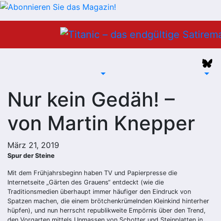
Zum
Inhalt
springen
Nur kein Gedäh! –
von Martin Knepper
März 21, 2019
Spur der Steine
Mit dem Frühjahrsbeginn haben TV und Papierpresse die
Internetseite „Gärten des Grauens“ entdeckt (wie die
Traditionsmedien überhaupt immer häufiger den Eindruck von
Spatzen machen, die einem brötchenkrümelnden Kleinkind hinterher
hüpfen), und nun herrscht republikweite Empörnis über den Trend,
den Vorgarten mittels Unmassen von Schotter und Steinplatten in