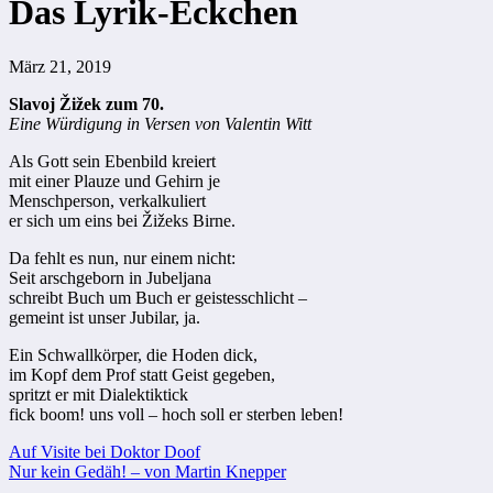
Das Lyrik-Eckchen
März 21, 2019
Slavoj Žižek zum 70.
Eine Würdigung in Versen von Valentin Witt
Als Gott sein Ebenbild kreiert
mit einer Plauze und Gehirn je
Menschperson, verkalkuliert
er sich um eins bei Žižeks Birne.
Da fehlt es nun, nur einem nicht:
Seit arschgeborn in Jubeljana
schreibt Buch um Buch er geistesschlicht –
gemeint ist unser Jubilar, ja.
Ein Schwallkörper, die Hoden dick,
im Kopf dem Prof statt Geist gegeben,
spritzt er mit Dialektiktick
fick boom! uns voll – hoch soll er
sterben
leben!
Beitragsnavigation
Auf Visite bei Doktor Doof
Nur kein Gedäh! – von Martin Knepper