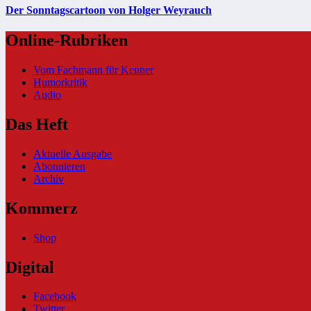
Der Sonntagscartoon von Holger Weyrauch
Online-Rubriken
Vom Fachmann für Kenner
Humorkritik
Audio
Das Heft
Aktuelle Ausgabe
Abonnieren
Archiv
Kommerz
Shop
Digital
Facebook
Twitter