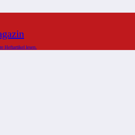
agazin
 Heftartikel lesen.