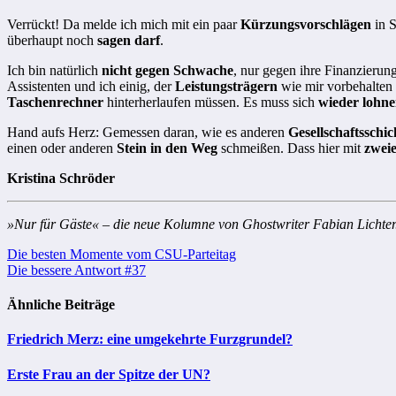
Verrückt! Da melde ich mich mit ein paar
Kürzungsvorschlägen
in S
überhaupt noch
sagen darf
.
Ich bin natürlich
nicht gegen Schwache
, nur gegen ihre Finanzierun
Assistenten und ich einig, der
Leistungsträgern
wie mir vorbehalten b
Taschenrechner
hinterherlaufen müssen. Es muss sich
wieder lohn
Hand aufs Herz: Gemessen daran, wie es anderen
Gesellschaftsschic
einen oder anderen
Stein in den Weg
schmeißen. Dass hier mit
zwei
Kristina Schröder
»Nur für Gäste« – die neue Kolumne von Ghostwriter Fabian Lichte
Beitragsnavigation
Die besten Momente vom CSU-Parteitag
Die bessere Antwort #37
Ähnliche Beiträge
Friedrich Merz: eine umgekehrte Furzgrundel?
Erste Frau an der Spitze der UN?