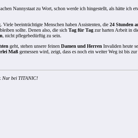
achen Nannystaat zu Wort, schon werde ich hingestellt, als hätte ich e
g. Viele beeinträchtigte Menschen haben Assistenten, die
24 Stunden 
leiben sollte. Denen also, die sich
Tag für Tag
zur harten Arbeit in 
en
, nicht pflegebedürftig zu sein.
hten
geht, stehen unsere feinen
Damen und Herren
Invaliden heute se
erlei Maß
gemessen wird, zeigt, dass es noch ein weiter Weg ist bis zur 
r. Nur bei TITANIC!