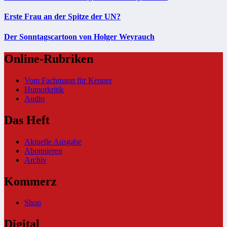
Erste Frau an der Spitze der UN?
Der Sonntagscartoon von Holger Weyrauch
Online-Rubriken
Vom Fachmann für Kenner
Humorkritik
Audio
Das Heft
Aktuelle Ausgabe
Abonnieren
Archiv
Kommerz
Shop
Digital